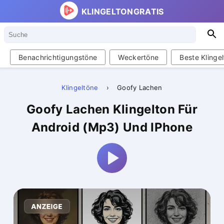
KLINGELTONGRATIS
Suche
S
Benachrichtigungstöne
Weckertöne
Beste Klinge
Klingeltöne
›
Goofy Lachen
Goofy Lachen Klingelton Für
Android (Mp3) Und IPhone