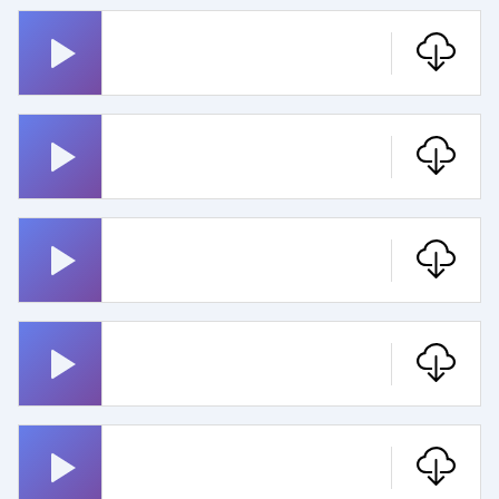
Hubert Und Staller
Game Of Thrones
Erika
Star Trek Pfeifen
Magnum Pi