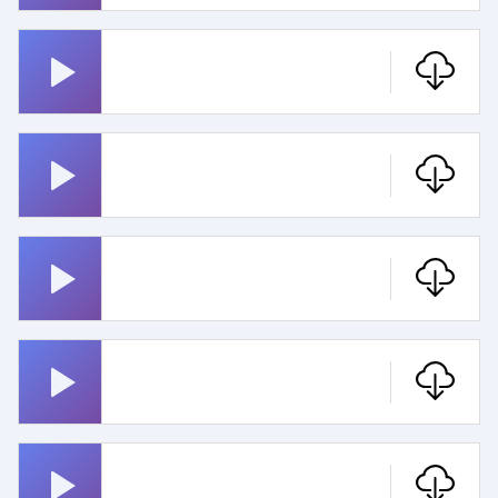
Hex Hex
Metallica
Rosenheim Cops
Montanablack Monte
Wecker
Pippi Langstrumpf