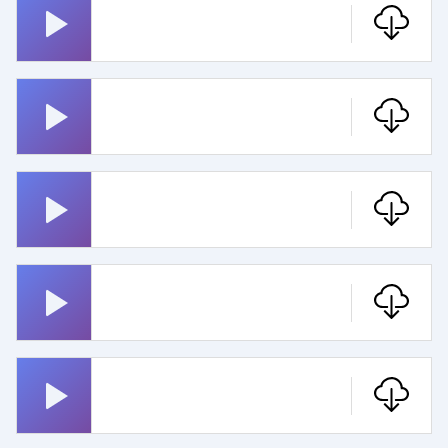
Hawaii Five O
Hells Bells
Manamana
Dem Land Tirol Die Treue
Top Gun