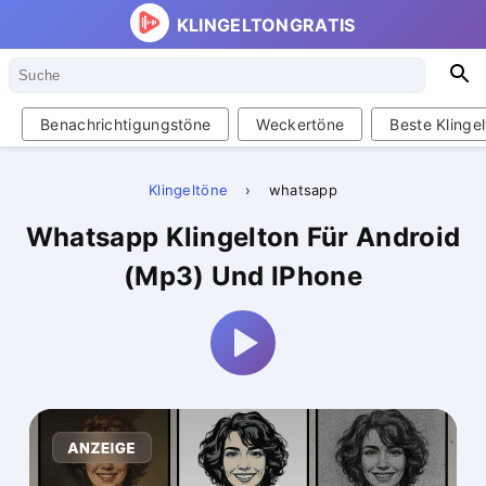
KLINGELTONGRATIS
Suche
S
Benachrichtigungstöne
Weckertöne
Beste Klinge
Klingeltöne
›
whatsapp
Whatsapp Klingelton Für Android
(Mp3) Und IPhone