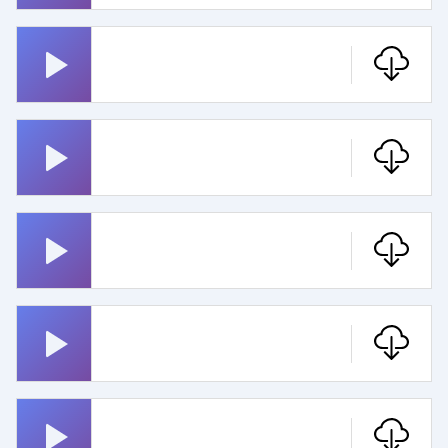
Hex Hex
Metallica
Rosenheim Cops
Montanablack Monte
Wecker
Pippi Langstrumpf