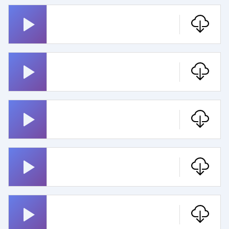
Hubert Und Staller
Game Of Thrones
Erika
Star Trek Pfeifen
Magnum Pi