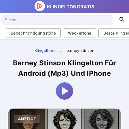
KLINGELTONGRATIS
Suche
S
Benachrichtigungstöne
Weckertöne
Beste Klinge
Klingeltöne
›
barney stinson
Barney Stinson Klingelton Für
Android (Mp3) Und IPhone