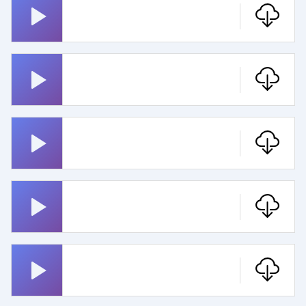
Hubert Und Staller
Game Of Thrones
Erika
Star Trek Pfeifen
Magnum Pi