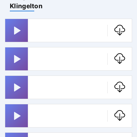
Klingelton
Miss Marple
Jurassic Park
Whatsapp
Badnerlied