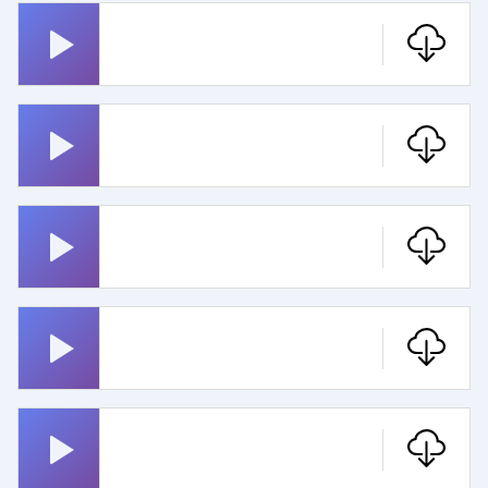
Hex Hex
Metallica
Rosenheim Cops
Montanablack Monte
Wecker
Pippi Langstrumpf