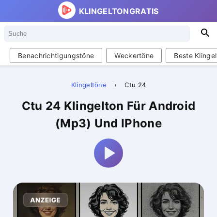
KLINGELTONGRATIS
Suche
S
Benachrichtigungstöne
Weckertöne
Beste Klinge
Klingeltöne
›
Ctu 24
Ctu 24 Klingelton Für Android
(Mp3) Und IPhone