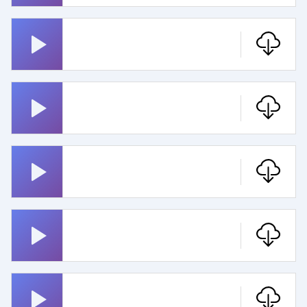
Hex Hex
Metallica
Rosenheim Cops
Montanablack Monte
Wecker
Pippi Langstrumpf