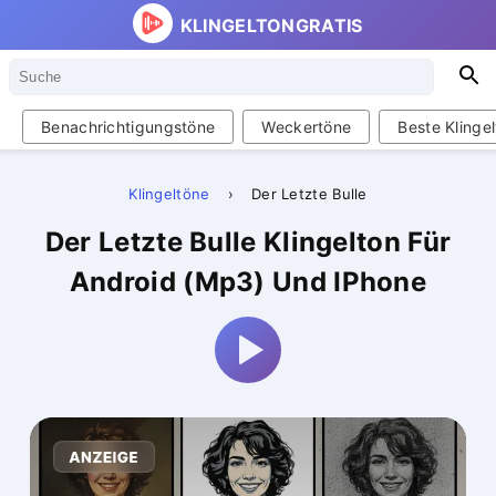
KLINGELTONGRATIS
Suche
S
Benachrichtigungstöne
Weckertöne
Beste Klinge
Klingeltöne
›
Der Letzte Bulle
Der Letzte Bulle Klingelton Für
Android (Mp3) Und IPhone