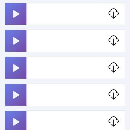
Hubert Und Staller
Game Of Thrones
Erika
Star Trek Pfeifen
Magnum Pi